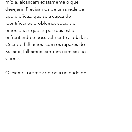
mídia, alcançam exatamente o que 
desejam. Precisamos de uma rede de 
apoio eficaz, que seja capaz de 
identificar os problemas sociais e 
emocionais que as pessoas estão 
enfrentando e possivelmente ajudá-las. 
Quando falhamos  com os rapazes de 
Suzano, falhamos também com as suas 
vítimas. 
O evento, promovido pela unidade de 
Esportes do Grupo Globo, contou 
com as participação de Serginho 
Groisman,  Roberto Marinho Neto, 
Caio Ribeiro e Leandro Valentim, que é 
Head de novos negócios do Grupo 
Globo e vários 
players
 que atuam nos 
eSports. O GG eSports Summit ainda 
contou com os painéis 
#Porque
 é 